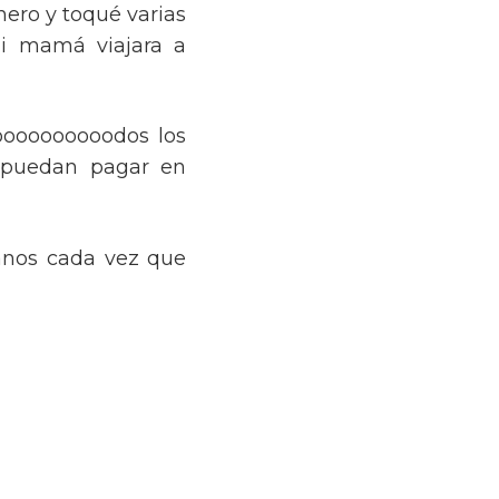
ero y toqué varias
mi mamá viajara a
oooooooooodos los
s puedan pagar en
anos cada vez que