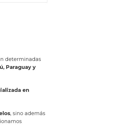
en determinadas
ú, Paraguay y
ializada en
elos
, sino además
cionamos