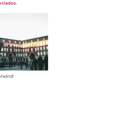
nciados.
Madrid!