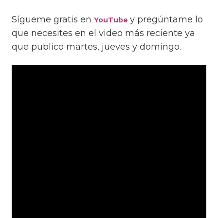
Sígueme gratis en
y pregúntame lo
YouTube
que necesites en el video más reciente ya
que publico martes, jueves y domingo.