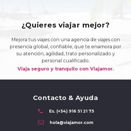
¿Quieres viajar mejor?
Mejora tus viajes con una agencia de viajes con
presencia global, confiable, que te enamora por
su atención, agilidad, trato personalizado y
personal cualificado.
Viaja seguro y tranquilo con Viajamor.
Contacto & Ayuda
phone
Es. (+34) 916 51 21 75
hola@viajamor.com