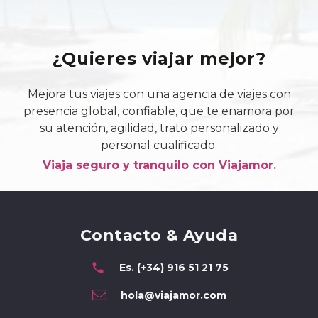
¿Quieres viajar mejor?
Mejora tus viajes con una agencia de viajes con
presencia global, confiable, que te enamora por
su atención, agilidad, trato personalizado y
personal cualificado.
Viaja seguro y tranquilo con Viajamor.
Contacto & Ayuda
phone
Es. (+34) 916 51 21 75
hola@viajamor.com