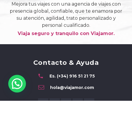
Mejora tus viajes con una agencia de viajes con
presencia global, confiable, que te enamora por
su atención, agilidad, trato personalizado y
personal cualificado.
Viaja seguro y tranquilo con Viajamor.
Contacto & Ayuda
phone
Es. (+34) 916 51 21 75
hola@viajamor.com
© 2014- 2025 Viajamor.com. Todos los derechos reservados.
Viajamor S.L. Agencia de Viajes on-line . CIF: ESB87008611.
Licencia de agencia de viajes CICMA 3035.