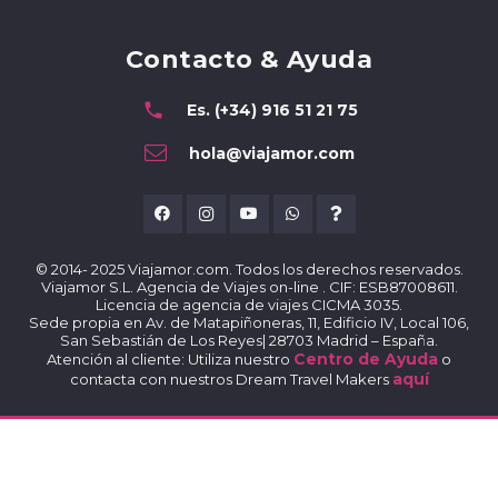
Contacto & Ayuda
phone
Es. (+34) 916 51 21 75
hola@viajamor.com
© 2014- 2025 Viajamor.com. Todos los derechos reservados.
Viajamor S.L. Agencia de Viajes on-line . CIF: ESB87008611.
Licencia de agencia de viajes CICMA 3035.
Sede propia en Av. de Matapiñoneras, 11, Edificio IV, Local 106,
San Sebastián de Los Reyes| 28703 Madrid – España.
Centro de Ayuda
Atención al cliente: Utiliza nuestro
o
aquí
contacta con nuestros Dream Travel Makers