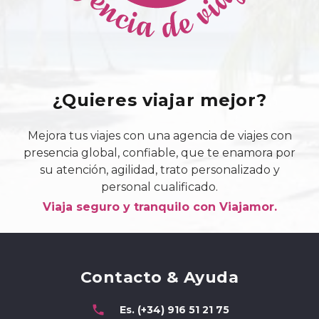
¿Quieres viajar mejor?
Mejora tus viajes con una agencia de viajes con
presencia global, confiable, que te enamora por
su atención, agilidad, trato personalizado y
personal cualificado.
Viaja seguro y tranquilo con Viajamor.
Contacto & Ayuda
phone
Es. (+34) 916 51 21 75