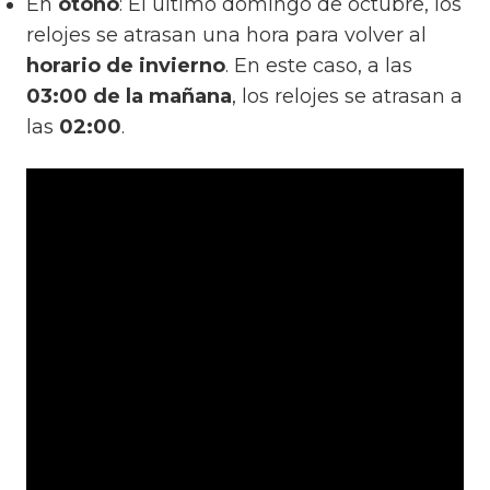
En
otoño
: El último domingo de octubre, los
relojes se atrasan una hora para volver al
horario de invierno
. En este caso, a las
03:00 de la mañana
, los relojes se atrasan a
las
02:00
.