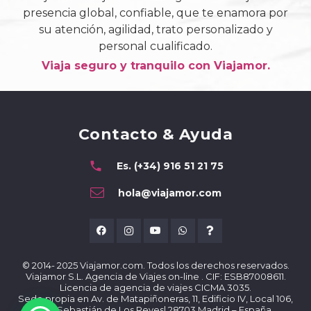
presencia global, confiable, que te enamora por
su atención, agilidad, trato personalizado y
personal cualificado.
Viaja seguro y tranquilo con Viajamor.
Contacto & Ayuda
phone
Es. (+34) 916 51 21 75
hola@viajamor.com
© 2014- 2025 Viajamor.com. Todos los derechos reservados.
Viajamor S.L. Agencia de Viajes on-line . CIF: ESB87008611.
Licencia de agencia de viajes CICMA 3035.
Sede propia en Av. de Matapiñoneras, 11, Edificio IV, Local 106,
San Sebastián de Los Reyes| 28703 Madrid – España.