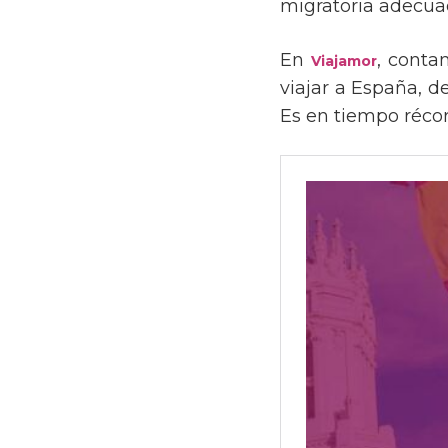
migratoria adecuad
En
, conta
Viajamor
viajar a España, d
Es en tiempo récor