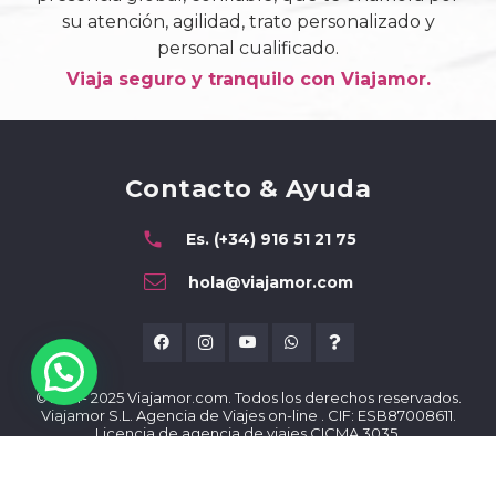
su atención, agilidad, trato personalizado y
personal cualificado.
Viaja seguro y tranquilo con Viajamor.
Contacto & Ayuda
phone
Es. (+34) 916 51 21 75
hola@viajamor.com
© 2014- 2025 Viajamor.com. Todos los derechos reservados.
Viajamor S.L. Agencia de Viajes on-line . CIF: ESB87008611.
Licencia de agencia de viajes CICMA 3035.
Sede propia en Av. de Matapiñoneras, 11, Edificio IV, Local 106,
San Sebastián de Los Reyes| 28703 Madrid – España.
Centro de Ayuda
Atención al cliente: Utiliza nuestro
o