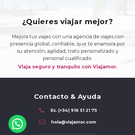
¿Quieres viajar mejor?
Mejora tus viajes con una agencia de viajes con
presencia global, confiable, que te enamora por
su atención, agilidad, trato personalizado y
personal cualificado.
Viaja seguro y tranquilo con Viajamor.
Contacto & Ayuda
phone
Es. (+34) 916 51 21 75
hola@viajamor.com