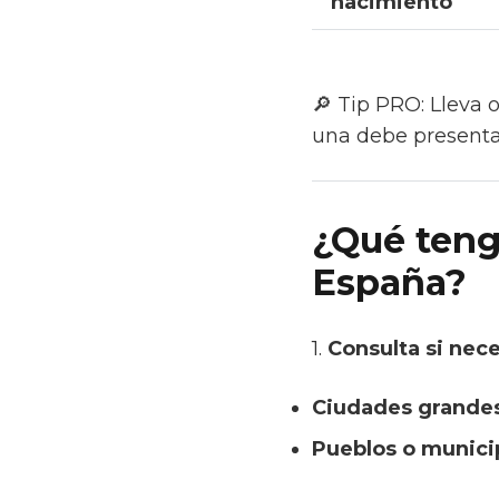
nacimiento
🔎
Tip PRO:
Lleva o
una debe present
¿Qué teng
España?
1.
Consulta si nece
Ciudades grande
Pueblos o munic