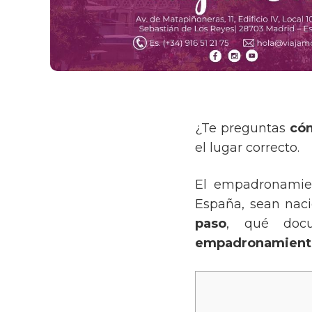
¿Te preguntas
có
el lugar correcto.
El empadronamien
España, sean naci
paso
, qué doc
empadronamient