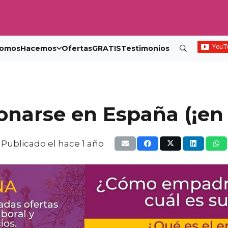
omos
Hacemos
Ofertas
GRATIS
Testimonios
arse en España (¡en 
Publicado el
hace 1 año