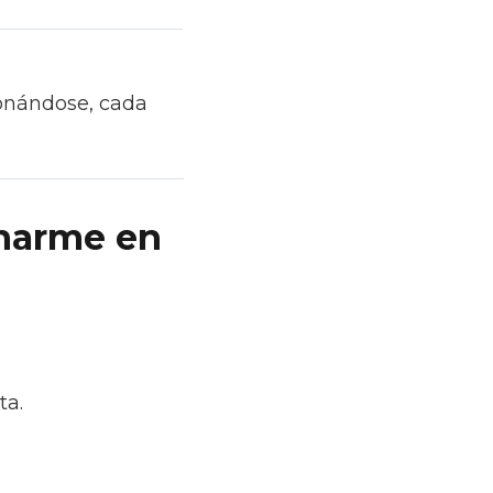
ronándose, cada
narme en
ta.