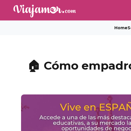
Home
S
🏠 Cómo empadron