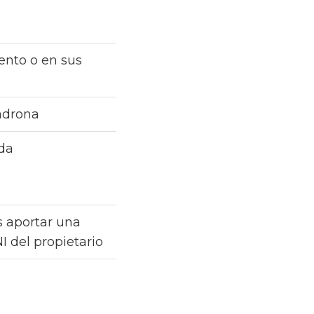
ento o en sus
padrona
nda
es aportar una
I del propietario