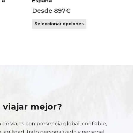
 a
España
Desde
897
€
Este
cio
Seleccionar opciones
ste
producto
ual
roducto
tiene
iene
múltiples
.
últiples
variantes.
ariantes.
Las
as
opciones
pciones
se
e
pueden
pueden
elegir
legir
en
 viajar mejor?
en
la
a
página
 de viajes con presencia global, confiable,
ágina
de
 agilidad, trato personalizado y personal
de