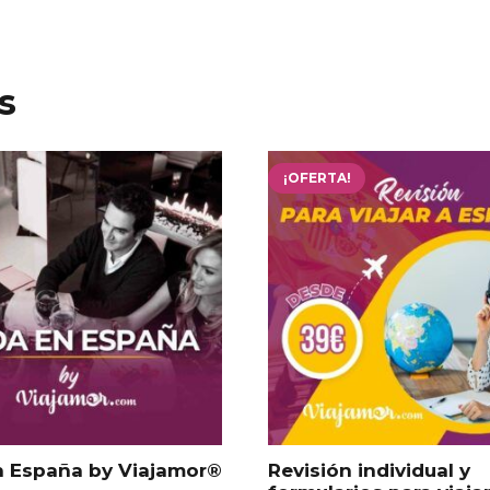
s
¡OFERTA!
n España by Viajamor®
Revisión individual y