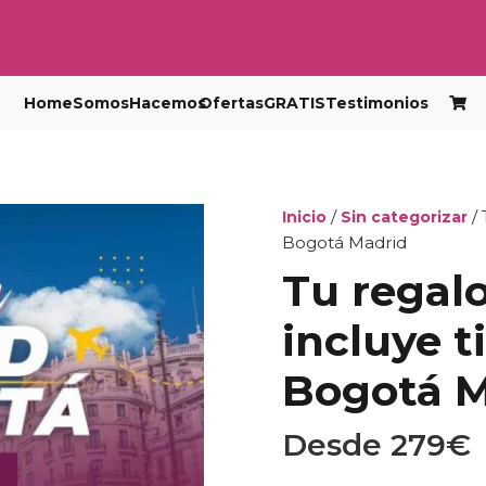
Home
Somos
Hacemos
Ofertas
GRATIS
Testimonios
/
/ 
Inicio
Sin categorizar
Bogotá Madrid
Tu regalo 
incluye t
Bogotá M
Desde
279
€