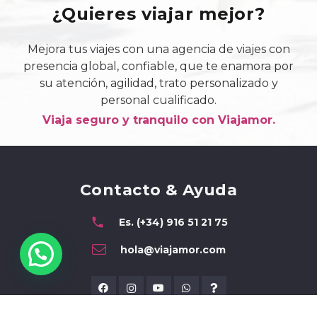
¿Quieres viajar mejor?
Mejora tus viajes con una agencia de viajes con
presencia global, confiable, que te enamora por
su atención, agilidad, trato personalizado y
personal cualificado.
Viaja seguro y tranquilo con Viajamor.
Contacto & Ayuda
phone
Es. (+34) 916 51 21 75
hola@viajamor.com