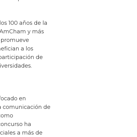
los 100 años de la
 VenAmCham y más
va promueve
fician a los
participación de
iversidades.
nfocado en
 la comunicación de
 como
 concurso ha
ciales a más de