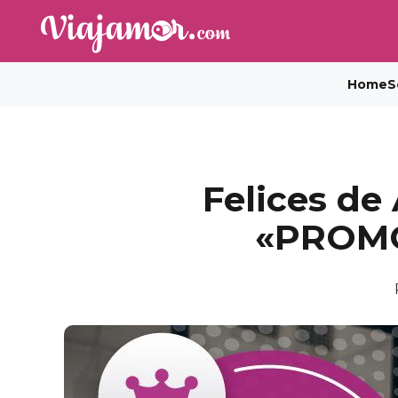
Home
S
Felices de
«PROMO