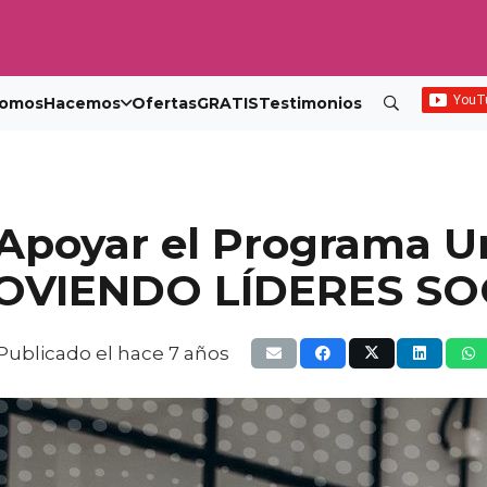
omos
Hacemos
Ofertas
GRATIS
Testimonios
 Apoyar el Programa Un
VIENDO LÍDERES SO
Publicado el
hace 7 años