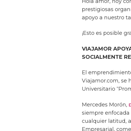
Hola amor, hoy co
prestigiosas orga
apoyo a nuestro tal
¡Esto es posible gra
VIAJAMOR APOY
SOCIALMENTE R
El emprendimiento
Viajamor.com, se 
Universitario “Pr
Mercedes Morón,
siempre enfocada e
cualquier latitud,
Empresarial, comen