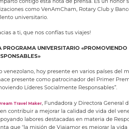
mparto contigo esta nota de prensa. Es un honor
nizaciones como VenAmCham, Rotary Club y Banco
ento universitario.
cias a ti, que nos confías tus viajes!
A PROGRAMA UNIVERSITARIO «PROMOVIENDO 
ESPONSABLES»
 venezolano, hoy presente en varios países del 
hace presente como patrocinador del Primer Pre
omoviendo Líderes Socialmente Responsables”.
, Fundadora y Directora General 
Dream Travel Maker
n contribuir a mejorar la calidad de vida del ve
 apoyando labores destacadas en materia de Respo
ta que “la misión de Viajamor es mejorar la vida