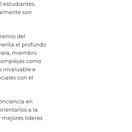
0 estudiantes.
ualmente son
premio del
menta el profundo
evara, miembro
n complejas como
s invaluable e
ciales con el
onciencia en
rientarlos a la
 mejores líderes