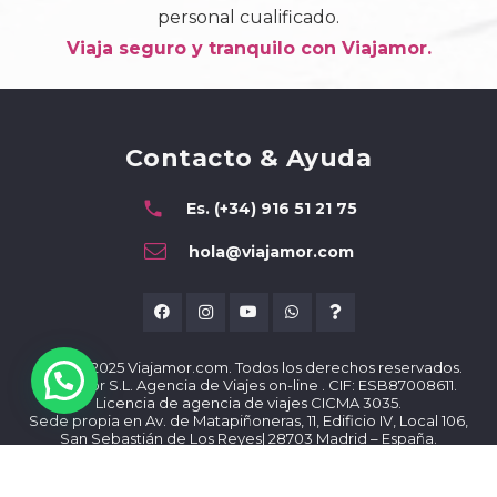
personal cualificado.
Viaja seguro y tranquilo con Viajamor.
Contacto & Ayuda
phone
Es. (+34) 916 51 21 75
hola@viajamor.com
© 2014- 2025 Viajamor.com. Todos los derechos reservados.
Viajamor S.L. Agencia de Viajes on-line . CIF: ESB87008611.
Licencia de agencia de viajes CICMA 3035.
Sede propia en Av. de Matapiñoneras, 11, Edificio IV, Local 106,
San Sebastián de Los Reyes| 28703 Madrid – España.
Centro de Ayuda
Atención al cliente: Utiliza nuestro
o
aquí
contacta con nuestros Dream Travel Makers