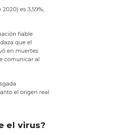
e 2020) es 3,59%,
mación fiable
rdaza que el
ivó en muertes
e comunicar al
esgada
anto el origen real
 el virus?