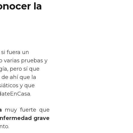
onocer la
si fuera un
o varias pruebas y
ía, pero sí que
 de ahí que la
iáticos y que
dateEnCasa.
a
muy fuerte que
enfermedad grave
nto.