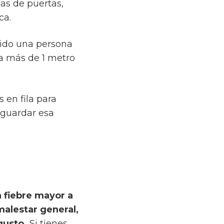
as de puertas,
ca.
cido una persona
 a más de 1 metro
 en fila para
 guardar esa
 fiebre mayor a
malestar general,
 gusto.
Si tienes