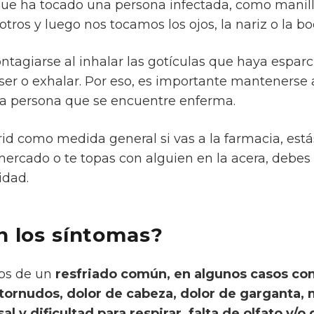
que ha tocado una persona infectada, como manill
tros y luego nos tocamos los ojos, la nariz o la bo
tagiarse al inhalar las gotículas que haya espar
ser o exhalar. Por eso, es importante mantenerse
na persona que se encuentre enferma.
d como medida general si vas a la farmacia, estás
ercado o te topas con alguien en la acera, debes
idad.
n los síntomas?
los de un
resfriado común, en algunos casos con
stornudos, dolor de cabeza, dolor de garganta, 
l y dificultad para respirar, falta de olfato y/o