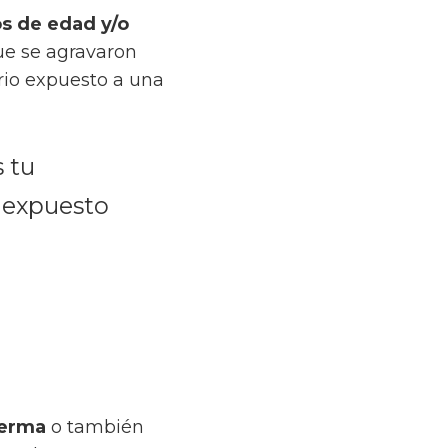
s de edad y/o
ue se agravaron
ario expuesto a una
s tu
 expuesto
ferma
o también