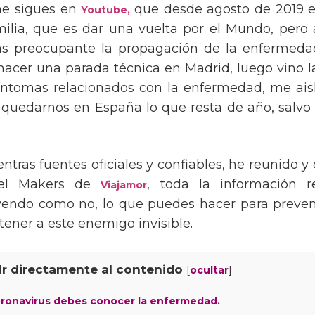
me sigues en
que desde agosto de 2019 e
Youtube,
ilia, que es dar una vuelta por el Mundo, pero a
s preocupante la propagación de la enfermedad
hacer una parada técnica en Madrid, luego vino l
ntomas relacionados con la enfermedad, me ais
edarnos en España lo que resta de año, salvo 
ntras fuentes oficiales y confiables, he reunido y
el Makers de
, toda la información r
Viajamor
uyendo como no, lo que puedes hacer para preveni
ener a este enemigo invisible.
Ir directamente al contenido
[
]
ocultar
oronavirus debes conocer la enfermedad.