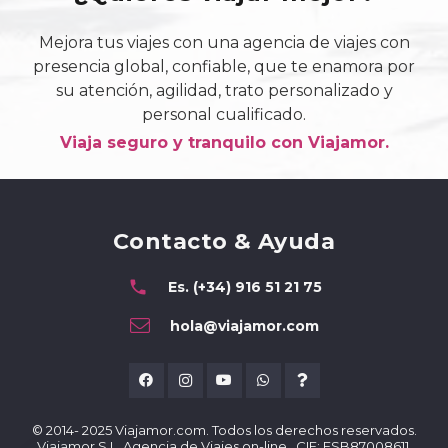
Mejora tus viajes con una agencia de viajes con
presencia global, confiable, que te enamora por
su atención, agilidad, trato personalizado y
personal cualificado.
Viaja seguro y tranquilo con Viajamor.
Contacto & Ayuda
phone
Es. (+34) 916 51 21 75
hola@viajamor.com
© 2014- 2025 Viajamor.com. Todos los derechos reservados.
Viajamor S.L. Agencia de Viajes on-line . CIF: ESB87008611.