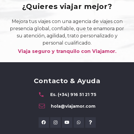
¿Quieres viajar mejor?
Mejora tus viajes con una agencia de viajes con
presencia global, confiable, que te enamora por
su atención, agilidad, trato personalizado y
personal cualificado.
Viaja seguro y tranquilo con Viajamor.
Contacto & Ayuda
phone
Es. (+34) 916 51 21 75
hola@viajamor.com