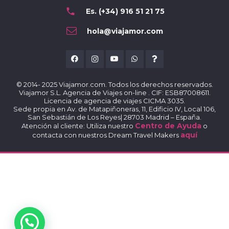
Contacto & Ayuda
phone
Es. (+34) 916 51 21 75
hola@viajamor.com
© 2014- 2025 Viajamor.com. Todos los derechos reservados.
Viajamor S.L. Agencia de Viajes on-line . CIF: ESB87008611.
Licencia de agencia de viajes CICMA 3035.
Sede propia en Av. de Matapiñoneras, 11, Edificio IV, Local 106,
San Sebastián de Los Reyes| 28703 Madrid – España.
Centro de Ayuda
Atención al cliente: Utiliza nuestro
o
aquí
contacta con nuestros Dream Travel Makers