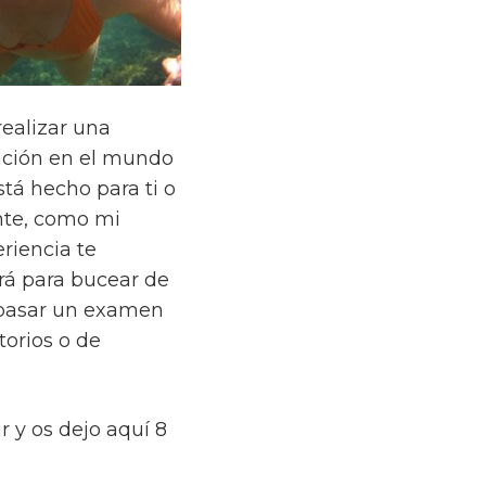
realizar una
ación en el mundo
stá hecho para ti o
nte, como mi
eriencia te
ará para bucear de
 pasar un examen
torios o de
 y os dejo aquí 8