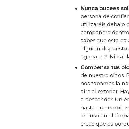
Nunca bucees so
persona de confian
utilizaréis debajo
compañero dentro 
saber que esta es
alguien dispuesto
agarrarte? ¡Ni habl
Compensa tus oí
de nuestro oídos. 
nos tapamos la nar
aire al exterior
a descender. Un e
hasta que empieza
incluso en el tímp
creas que es porq