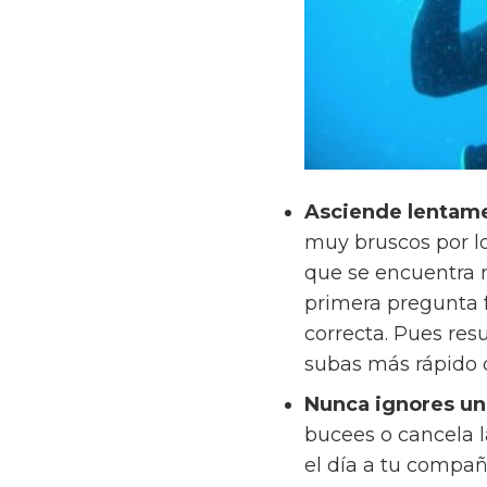
Asciende lentam
muy bruscos por lo
que se encuentra 
primera pregunta f
correcta. Pues res
subas más rápido q
Nunca ignores un
bucees o cancela l
el día a tu compañ