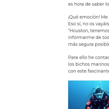
es hora de saber l
¡Qué emoción! Me s
Eso sí, no os vayái
“Houston, tenemos
informarme de tod
más segura posibl
Para ello he conta
los bichos marino
con este fascinan