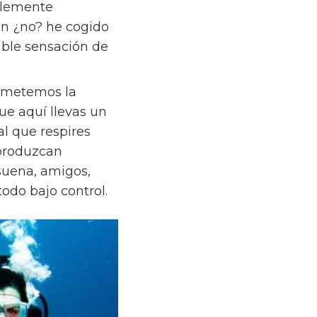
plemente
en ¿no? he cogido
able sensación de
to metemos la
ue aquí llevas un
l que respires
 produzcan
suena, amigos,
odo bajo control.