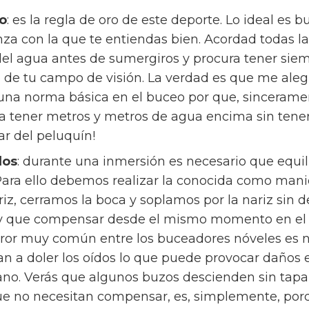
lo
: es la regla de oro de este deporte. Lo ideal es 
za con la que te entiendas bien. Acordad todas l
 del agua antes de sumergiros y procura tener sie
de tu campo de visión. La verdad es que me ale
 una norma básica en el buceo por que, sincerame
 a tener metros y metros de agua encima sin tene
ar del peluquín!
dos
: durante una inmersión es necesario que equi
Para ello debemos realizar la conocida como mani
iz, cerramos la boca y soplamos por la nariz sin d
. Hay que compensar desde el mismo momento en 
rror muy común entre los buceadores nóveles es
n a doler los oídos lo que puede provocar daños 
ano. Verás que algunos buzos descienden sin tapar
ue no necesitan compensar, es, simplemente, por