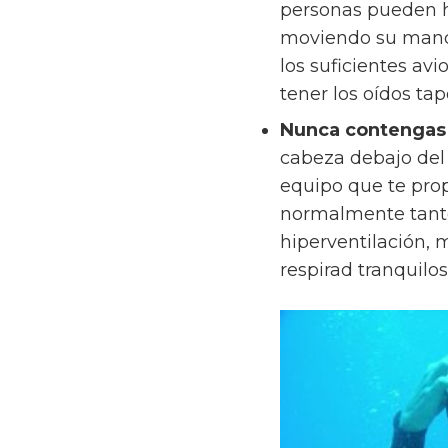
personas pueden h
moviendo su mandíb
los suficientes av
tener los oídos ta
Nunca contengas 
cabeza debajo del
equipo que te prop
normalmente tanto
hiperventilación, 
respirad tranquilo