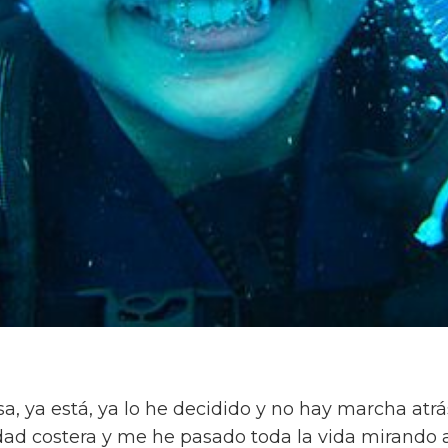
a, ya está, ya lo he decidido y no hay marcha atrá
dad costera y me he pasado toda la vida mirando a