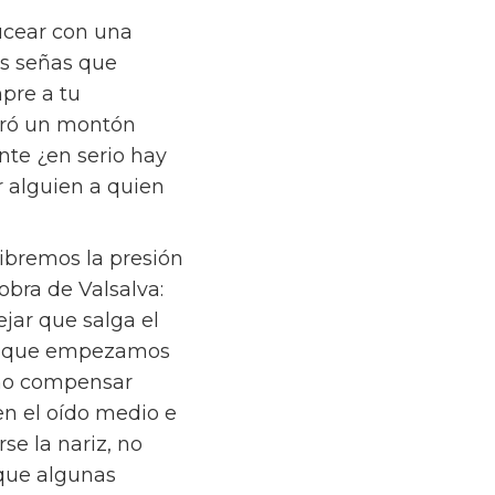
bucear con una
as señas que
mpre a tu
gró un montón
nte ¿en serio hay
r alguien a quien
libremos la presión
obra de Valsalva:
ejar que salga el
el que empezamos
 no compensar
en el oído medio e
se la nariz, no
que algunas