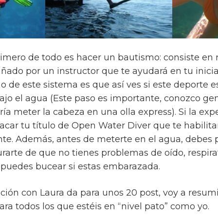
rimero de todo es hacer un bautismo: consiste en 
ado por un instructor que te ayudará en tu inici
o de este sistema es que así ves si este deporte e
bajo el agua (Este paso es importante, conozco ge
ía meter la cabeza en una olla express). Si la exp
car tu título de Open Water Diver que te habilit
te. Además, antes de meterte en el agua, debes
arte de que no tienes problemas de oído, respira
puedes bucear si estas embarazada.
ón con Laura da para unos 20 post, voy a resumir
ara todos los que estéis en “nivel pato” como yo.