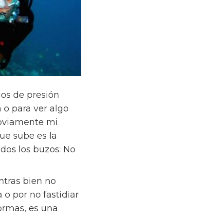
ios de presión
 o para ver algo
Obviamente mi
ue sube es la
odos los buzos: No
ntras bien no
 o por no fastidiar
ormas, es una