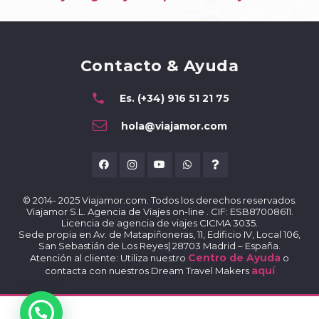
Contacto & Ayuda
phone
Es. (+34) 916 51 21 75
hola@viajamor.com
© 2014- 2025 Viajamor.com. Todos los derechos reservados.
Viajamor S.L. Agencia de Viajes on-line . CIF: ESB87008611.
Licencia de agencia de viajes CICMA 3035.
Sede propia en Av. de Matapiñoneras, 11, Edificio IV, Local 106,
San Sebastián de Los Reyes| 28703 Madrid – España.
Centro de Ayuda
Atención al cliente: Utiliza nuestro
o
aquí
contacta con nuestros Dream Travel Makers