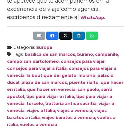
te apetece que te acompañemos en la
experiencia de viaje como agencia,
escríbenos directamente al
WhatsApp.
Categoría:
Europa
Tags:
basílica de san marcos
,
burano
,
campanile
,
campo san bartolomeo
,
consejos para viajar
,
consejos para viajar a italia
,
consejos para viajar a
venecia
,
la boutique del gelato
,
murano
,
palacio
ducal
,
plaza de san marcos
,
puente rialto
,
qué hacer
en italia
,
qué hacer en venecia
,
san paolo
,
santi
apóstol
,
tips para viajar a italia
,
tips para viajar a
venecia
,
torcelo
,
trattoria antica sacritia
,
viajar a
venecia
,
viajes a Italia
,
viajes a venecia
,
viajes
baratos a italia
,
viajes baratos a venecia
,
vuelos a
italia
,
vuelos a venecia