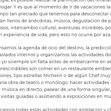
ogar. Y es que al momento de ir de vacaciones la 
mpo tan preciado que tenemos para desconectar de
tán llenos de anécdotas, música, degustación de pl
riosos, intercambio cultural, aventuras increibles
n experiencia de vida, pero esto no ocurre por azar
evisamos la agenda de ocio del destino, la predicci
raslados internos y organizamos las actividades dí
 yo siiiempre sin falta antes de embarcarme en a
prescindibles son comer en un restaurante emble
iones, tipo estrellas Michelin o de algún Chef mu
na obra de teatro o monólogo, hacer actividades 
ar música en directo, pasear de una forma singular
e visitas guiadas o asistiendo a exposiciones en m
ficamos todas estas actividades con antelación y c