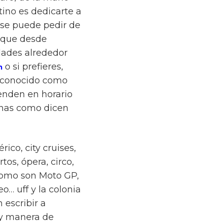
tino es dedicarte a
 se puede pedir de
s que desde
dades alrededor
o si prefieres,
m
r conocido como
ienden en horario
inas como dicen
ico, city cruises,
tos, ópera, circo,
 como son Moto GP,
… uff y la colonia
 escribir a
y manera de