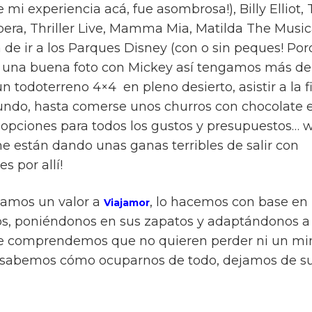
mi experiencia acá, fue asombrosa!), Billy Elliot,
ra, Thriller Live, Mamma Mia, Matilda The Musica
a de ir a los Parques Disney (con o sin peques! P
 una buena foto con Mickey así tengamos más de 
n todoterreno 4×4 en pleno desierto, asistir a la f
undo, hasta comerse unos churros con chocolate 
opciones para todos los gustos y presupuestos…
e están dando unas ganas terribles de salir con
es
por allí!
amos un valor a
, lo hacemos con base en
Viajamor
ros, poniéndonos en sus zapatos y adaptándonos a
e comprendemos que no quieren perder ni un min
 sabemos cómo ocuparnos de todo, dejamos de su 