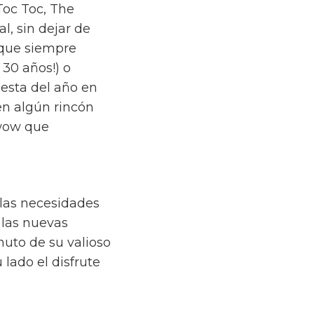
 Toc Toc, The
l, sin dejar de
orque siempre
30 años!) o
iesta del año en
en algún rincón
 wow que
 las necesidades
 las nuevas
uto de su valioso
lado el disfrute