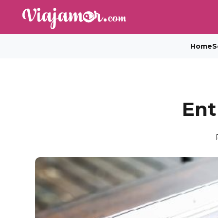
Home
S
Ent