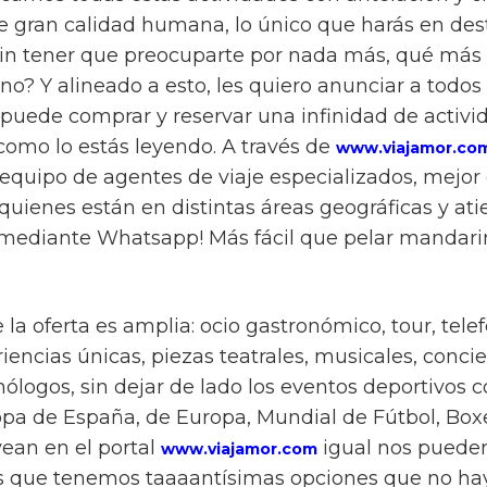
e gran calidad humana, lo único que harás en des
sin tener que preocuparte por nada más, qué más
no? Y alineado a esto, les quiero anunciar a todo
puede comprar y reservar una infinidad de activi
 como lo estás leyendo. A través de
www.viajamor.co
equipo de agentes de viaje especializados, mejo
quienes están en distintas áreas geográficas y at
 mediante Whatsapp! Más fácil que pelar mandar
a oferta es amplia: ocio gastronómico, tour, telefér
riencias únicas, piezas teatrales, musicales, concier
ólogos, sin dejar de lado los eventos deportivos
pa de España, de Europa, Mundial de Fútbol, Boxeo
vean en el portal
igual nos pueden
www.viajamor.com
 que tenemos taaaantísimas opciones que no ha