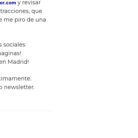
y revisar
or.com
tracciones, que
ue me piro de una
 sociales
maginas!
en Madrid!
óximamente.
o newsletter.