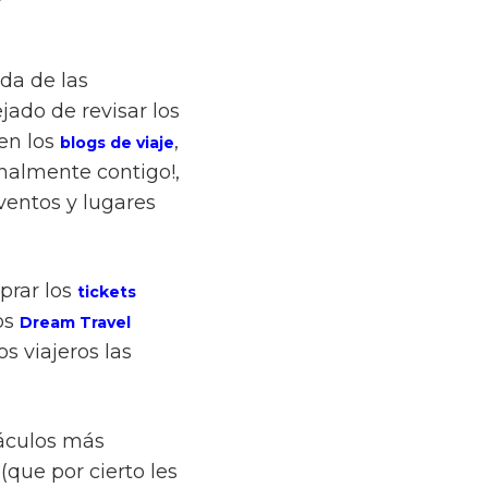
ida de las
jado de revisar los
 en los
,
blogs de viaje
nalmente contigo!,
ventos y lugares
prar los
tickets
os
Dream Travel
s viajeros las
táculos más
(que por cierto les