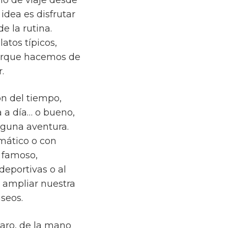
idea es disfrutar
 la rutina.
atos típicos,
, porque hacemos de
.
ón del tiempo,
a a día… o bueno,
lguna aventura.
mático o con
y famoso,
deportivas o al
, ampliar nuestra
useos.
laro, de la mano