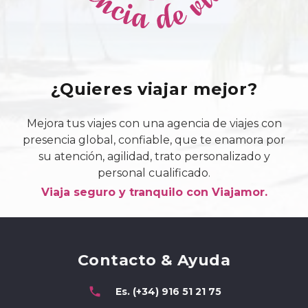
¿Quieres viajar mejor?
Mejora tus viajes con una agencia de viajes con
presencia global, confiable, que te enamora por
su atención, agilidad, trato personalizado y
personal cualificado.
Viaja seguro y tranquilo con Viajamor.
Contacto & Ayuda
phone
Es. (+34) 916 51 21 75