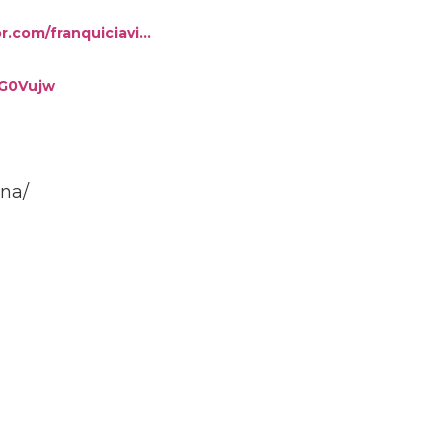
r.com/franquiciavi…
/2G0Vujw
ana/