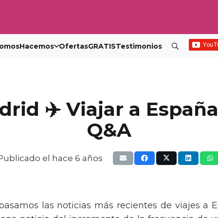
omos
Hacemos
Ofertas
GRATIS
Testimonios
drid ✈️ Viajar a España
Q&A
Publicado el
hace 6 años
pasamos las noticias más recientes de viajes a E