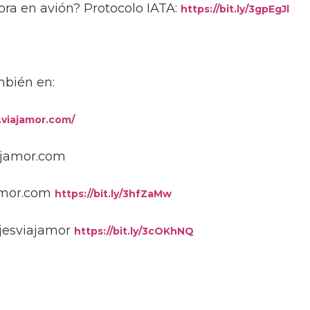
ora en avión? Protocolo IATA:
https://bit.ly/3gpEgJl
mbién en:
.viajamor.com/
ajamor.com
amor.com
https://bit.ly/3hfZaMw
jesviajamor
https://bit.ly/3cOKhNQ