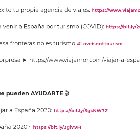
ito tu propia agencia de viajes:
https://www.viajamo
 venir a España por turismo (COVID):
https://bit.ly
esa fronteras no es turismo
#Loveisnottourism
sorpresa ► https://www.viajamor.com/viajar-a-esp
ue pueden AYUDARTE
🎬
ajar a España 2020:
https://bit.ly/3gkNW7Z
paña 2020?:
https://bit.ly/3giV9FI