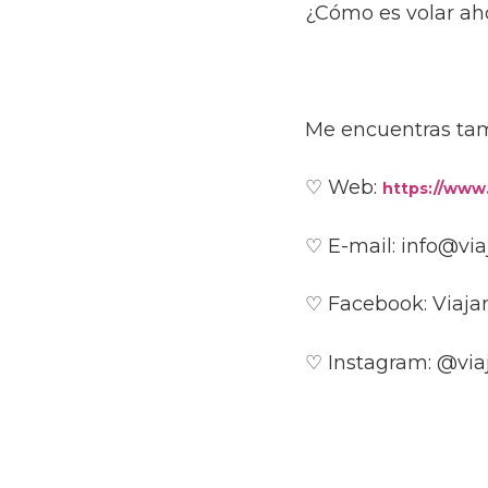
¿Cómo es volar ah
Me encuentras ta
♡ Web:
https://www
♡ E-mail: info@vi
♡ Facebook: Viaj
♡ Instagram: @via