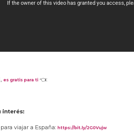
l,
👈:
es gratis para
ti
 interés:
para viajar a España:
https://bit.ly/2G0Vujw