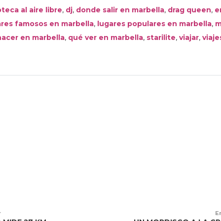
,
,
,
,
teca al aire libre
dj
donde salir en marbella
drag queen
e
,
,
ares famosos en marbella
lugares populares en marbella
m
,
,
,
,
hacer en marbella
qué ver en marbella
starilite
viajar
viaje
r
E