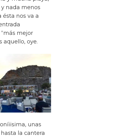
s y nada menos
a ésta nos va a
 entrada
i “más mejor
 aquello, oye.
oníiisima, unas
 hasta la cantera