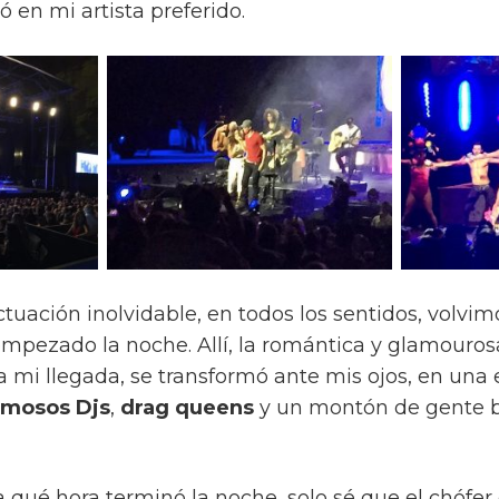
ó en mi artista preferido.
uación inolvidable, en todos los sentidos, volvim
pezado la noche. Allí, la romántica y glamouro
a mi llegada, se transformó ante mis ojos, en un
amosos Djs
,
drag queens
y un montón de gente 
a qué hora terminó la noche, solo sé que el chófe