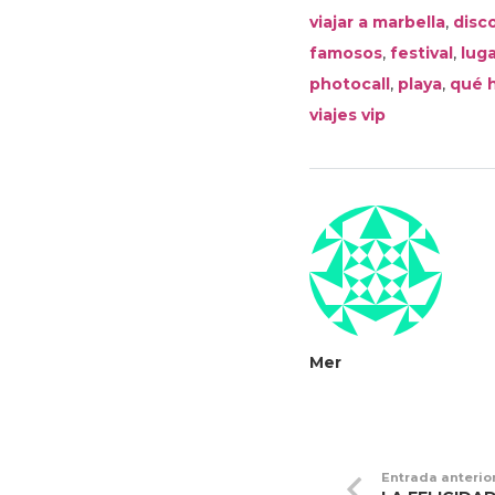
,
viajar a marbella
disco
,
,
famosos
festival
lug
,
,
photocall
playa
qué 
viajes vip
Mer
Entrada anterio