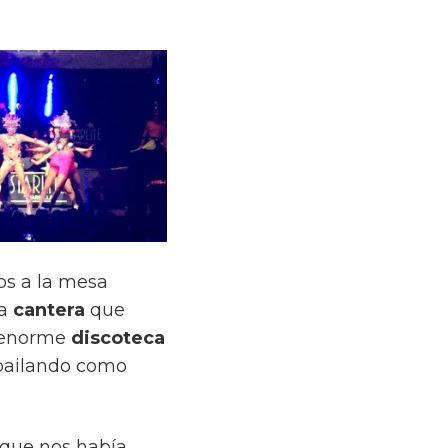
os a la mesa
sa
cantera
que
a enorme
discoteca
bailando como
r que nos había