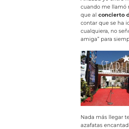
cuando me llamó m
que al
concierto d
contar que se ha i
cualquiera, no señ
amiga” para siempr
Nada más llegar t
azafatas encantad