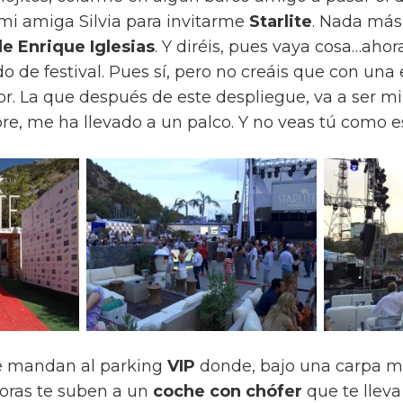
i amiga Silvia para invitarme
Starlite
. Nada má
e Enrique Iglesias
. Y diréis, pues vaya cosa…ahor
do de festival. Pues sí, pero no creáis que con una
or. La que después de este despliegue, va a ser m
e, me ha llevado a un palco. Y no veas tú como es
e mandan al parking
VIP
donde, bajo una carpa m
oras te suben a un
coche con chófer
que te lleva