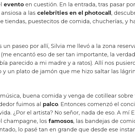
el
evento
en cuestión. En la entrada, tras pasar por
 ansiosa a las
celebrities en el photocall
, descub
de tiendas, puestecitos de comida, chucherías, y h
un paseo por allí, Silvia me llevó a la zona reser
(me encantó eso de ser tan importante, la verdad
abía parecido a mi madre y a ratos). Allí nos pusi
o y un plato de jamón que me hizo saltar las lágr
 música, buena comida y venga de cotillear sobre
dedor fuimos al
palco
. Entonces comenzó el conc
vida. ¿Por el artista? No señor, nada de eso. A mí 
 el champagne, los
famosos
, las bandejas de comi
ntado, lo pasé tan en grande que desde ese insta