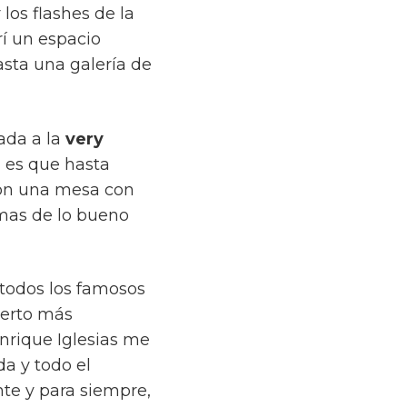
 los flashes de la
rí un espacio
asta una galería de
vada a la
very
 es que hasta
eron una mesa con
imas de lo bueno
 todos los famosos
ierto más
Enrique Iglesias me
da y todo el
nte y para siempre,