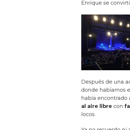
Enrique se convirti
Después de una act
donde habíamos em
había encontrado 
al aire libre
con
f
locos.
Ya no recuerdo ni 