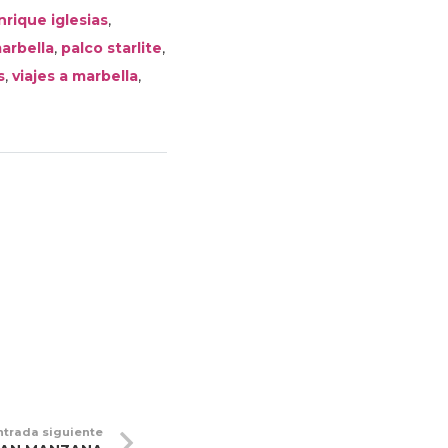
,
nrique iglesias
,
,
arbella
palco starlite
,
,
s
viajes a marbella
ntrada siguiente