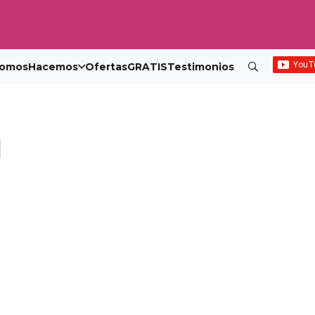
omos
Hacemos
Ofertas
GRATIS
Testimonios
1