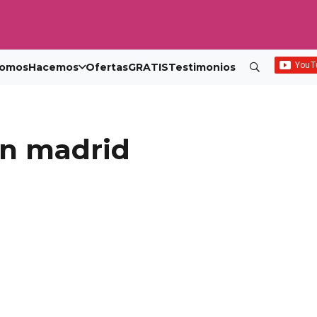
omos
Hacemos
Ofertas
GRATIS
Testimonios
on madrid