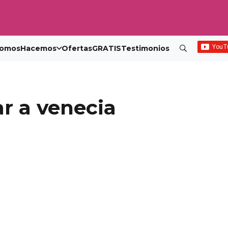
omos
Hacemos
Ofertas
GRATIS
Testimonios
ar a venecia