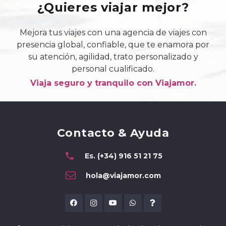
¿Quieres viajar mejor?
Mejora tus viajes con una agencia de viajes con
presencia global, confiable, que te enamora por
su atención, agilidad, trato personalizado y
personal cualificado.
Viaja seguro y tranquilo con Viajamor.
Contacto & Ayuda
phone
Es. (+34) 916 51 21 75
hola@viajamor.com