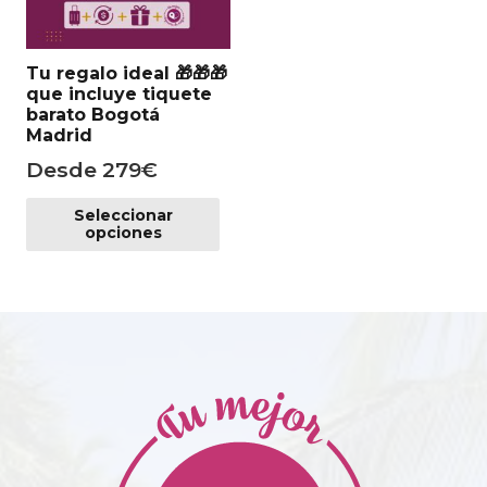
Tu regalo ideal 🎁​🎁​🎁​
que incluye tiquete
barato Bogotá
Madrid
Desde
279
€
Este
Seleccionar
producto
opciones
tiene
múltiples
variantes.
Las
opciones
se
pueden
elegir
en
la