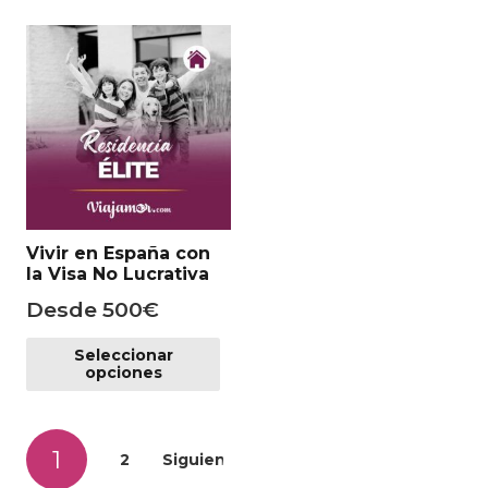
mú
var
Las
op
se
pu
ele
en
la
Vivir en España con
pá
la Visa No Lucrativa
de
Desde
500
€
pr
Este
Seleccionar
producto
opciones
tiene
múltiples
Paginación
variantes.
1
2
Siguientes
Las
de