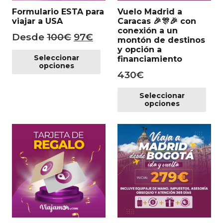
Formulario ESTA para
Vuelo Madrid a
viajar a USA
Caracas 🎉 🎊🎉 con
conexión a un
El
El
Desde
100
€
97
€
montón de destinos
precio
precio
Este
y opción a
Seleccionar
financiamiento
producto
original
actual
opciones
tiene
430
€
era:
es:
múltiples
Es
100€.
97€.
Seleccionar
variantes.
pr
opciones
Las
tie
opciones
mú
se
var
pueden
Las
elegir
op
en
se
la
pu
página
ele
de
en
producto
la