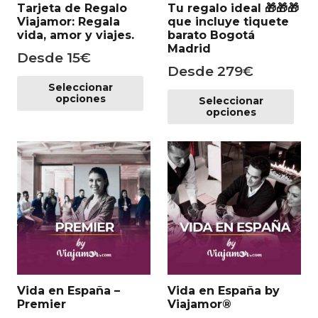
Tarjeta de Regalo
Tu regalo ideal 🎁​🎁​🎁​
pá
Viajamor: Regala
que incluye tiquete
de
vida, amor y viajes.
barato Bogotá
pr
Madrid
Desde
15
€
Desde
279
€
Este
Es
Seleccionar
producto
opciones
Seleccionar
pr
tiene
opciones
tie
múltiples
mú
variantes.
var
Las
Las
opciones
op
se
se
pueden
pu
elegir
ele
en
en
la
la
página
Vida en España –
Vida en España by
pá
de
Premier
Viajamor®
de
producto