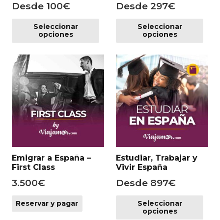
Desde
100
€
Desde
297
€
pr
Este
Es
Seleccionar
Seleccionar
producto
pr
opciones
opciones
tiene
tie
múltiples
mú
variantes.
var
Las
Las
opciones
op
se
se
pueden
pu
elegir
ele
en
en
la
la
Emigrar a España –
Estudiar, Trabajar y
página
pá
First Class
Vivir España
de
de
3.500
€
Desde
897
€
producto
pr
Es
Reservar y pagar
Seleccionar
pr
opciones
tie