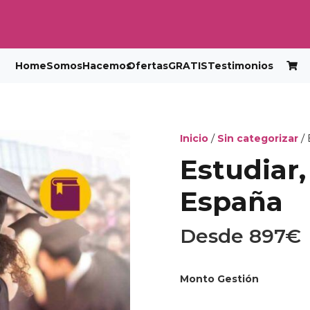
Home
Somos
Hacemos
Ofertas
GRATIS
Testimonios
/
/ 
Inicio
Sin categorizar
Estudiar,
España
Desde
897
€
Monto Gestión