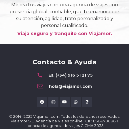
Mejora tus viajes con una agencia de viajes con
presencia global, confiable, que te enamora por
su atención, agilidad, trato personalizado y
personal cualificado.
Viaja seguro y tranquilo con Viajamor.
Contacto & Ayuda
phone
Es. (+34) 916 51 21 75
hola@viajamor.com
© 2014- 2025 Viajamor.com. Todos los derechos reservados.
Viajamor S.L. Agencia de Viajes on-line . CIF: ESB87008611.
Licencia de agencia de viajes CICMA 3035.