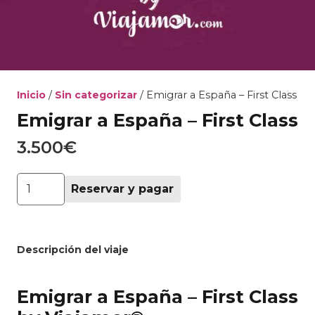
Inicio
/
Sin categorizar
/ Emigrar a España – First Class
Emigrar a España – First Class
3.500
€
Emigrar
Reservar y pagar
a
España
–
First
Descripción del viaje
Class
cantidad
Emigrar a España – First Class