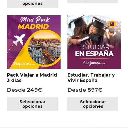
producto
tie
era:
es:
opciones
tiene
mú
60€.
39€.
múltiples
var
variantes.
Las
Las
op
opciones
se
se
pu
pueden
ele
elegir
en
en
la
la
pá
Pack Viajar a Madrid
Estudiar, Trabajar y
página
de
3 días
Vivir España
de
pr
Desde
249
€
Desde
897
€
producto
Este
Es
Seleccionar
Seleccionar
producto
pr
opciones
opciones
tiene
tie
múltiples
mú
variantes.
var