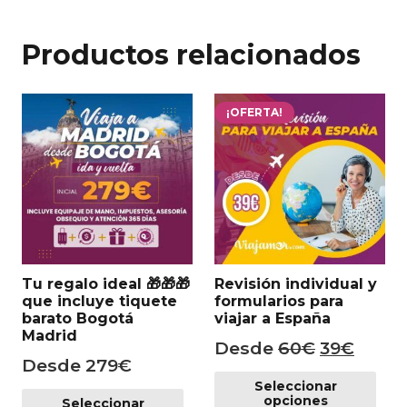
Productos relacionados
¡OFERTA!
Tu regalo ideal 🎁​🎁​🎁​
Revisión individual y
que incluye tiquete
formularios para
barato Bogotá
viajar a España
Madrid
El
El
Desde
60
€
39
€
Desde
279
€
precio
preci
Es
Este
Seleccionar
pr
original
actua
opciones
Seleccionar