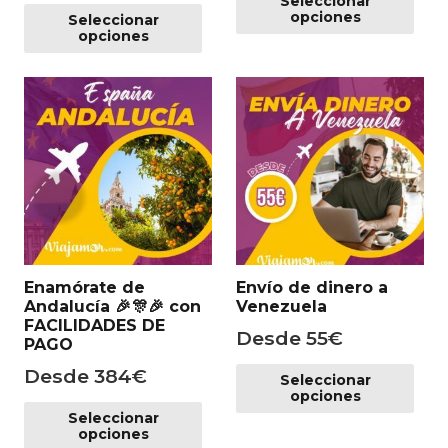
Este
Seleccionar
pr
opciones
Seleccionar
producto
tie
opciones
tiene
mú
múltiples
var
variantes.
Las
Las
op
opciones
se
se
pu
pueden
ele
elegir
en
en
la
la
pá
Enamórate de
Envío de dinero a
página
de
Andalucía 🎉 🎊🎉 con
Venezuela
de
pr
FACILIDADES DE
Desde
55
€
producto
PAGO
Es
Desde
384
€
Seleccionar
pr
opciones
Este
tie
Seleccionar
producto
mú
opciones
tiene