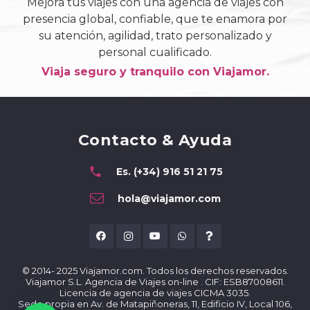
Mejora tus viajes con una agencia de viajes con
presencia global, confiable, que te enamora por
su atención, agilidad, trato personalizado y
personal cualificado.
Viaja seguro y tranquilo con Viajamor.
Contacto & Ayuda
phone
Es. (+34) 916 51 21 75
hola@viajamor.com
© 2014- 2025 Viajamor.com. Todos los derechos reservados.
Viajamor S.L. Agencia de Viajes on-line . CIF: ESB87008611.
Licencia de agencia de viajes CICMA 3035.
Sede propia en Av. de Matapiñoneras, 11, Edificio IV, Local 106,