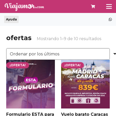
Ayuda
ofertas
Orden
Mostrando 1–9 de 10 resultados
por
los
último
¡OFERTA!
¡OFERTA!
Formulario ESTA para
Vuelo barato Caracas