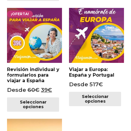
var
múltiples
Las
variantes.
¡OFERTA!
op
Las
se
opciones
pu
se
ele
pueden
en
elegir
la
en
pá
la
de
Revisión individual y
Viajar a Europa:
página
pr
formularios para
España y Portugal
de
viajar a España
Desde
517
€
producto
El
El
Desde
60
€
39
€
Es
precio
precio
Este
Seleccionar
pr
opciones
Seleccionar
producto
original
actual
tie
opciones
tiene
era:
es:
mú
múltiples
60€.
39€.
var
variantes.
Las