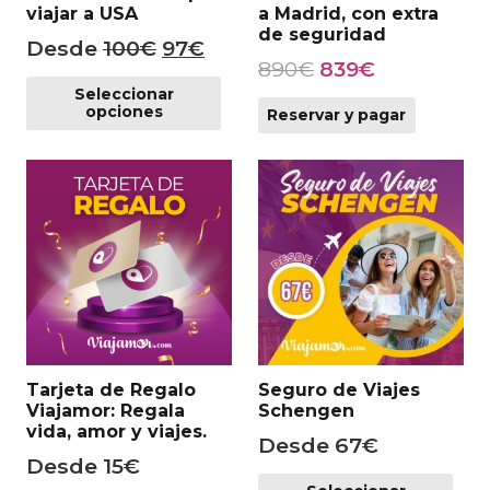
viajar a USA
a Madrid, con extra
de seguridad
El
El
Desde
100
€
97
€
El
El
890
€
839
€
precio
precio
Este
precio
precio
Seleccionar
producto
original
actual
opciones
Reservar y pagar
original
actual
tiene
era:
es:
era:
es:
múltiples
100€.
97€.
variantes.
890€.
839€.
Las
opciones
se
pueden
elegir
en
la
página
Tarjeta de Regalo
Seguro de Viajes
Viajamor: Regala
Schengen
de
vida, amor y viajes.
producto
Desde
67
€
Desde
15
€
Es