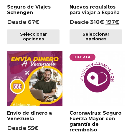
Seguro de Viajes
Nuevos requisitos
Schengen
para viajar a España
El
El
Desde
67
€
Desde
310
€
197
€
precio
prec
Este
Es
Seleccionar
Seleccionar
producto
pr
original
actu
opciones
opciones
tiene
tie
era:
es:
múltiples
mú
310€.
197€
variantes.
var
¡OFERTA!
Las
Las
opciones
op
se
se
pueden
pu
elegir
ele
en
en
la
la
Envío de dinero a
Coronavirus: Seguro
página
pá
Venezuela
Fuerza Mayor con
de
de
garantía de
Desde
55
€
producto
pr
reembolso