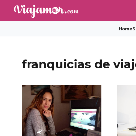
Home
S
franquicias de via