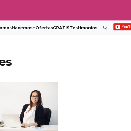
omos
Hacemos
Ofertas
GRATIS
Testimonios
jes