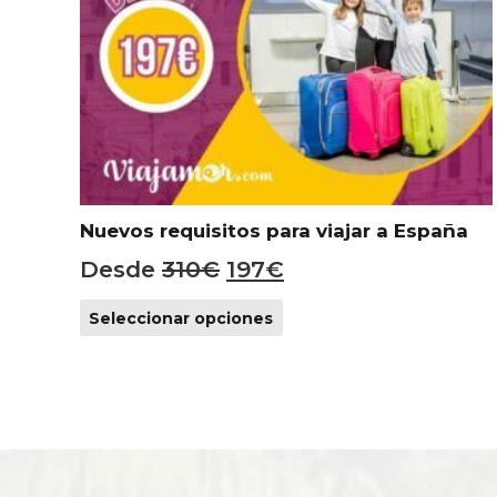
Nuevos requisitos para viajar a España
El
El
Desde
310
€
197
€
precio
precio
Este
Seleccionar opciones
original
actual
producto
era:
es:
tiene
310€.
197€.
múltiples
variantes.
Las
opciones