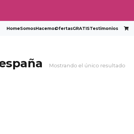
Home
Somos
Hacemos
Ofertas
GRATIS
Testimonios
a españa
Mostrando el único resultado