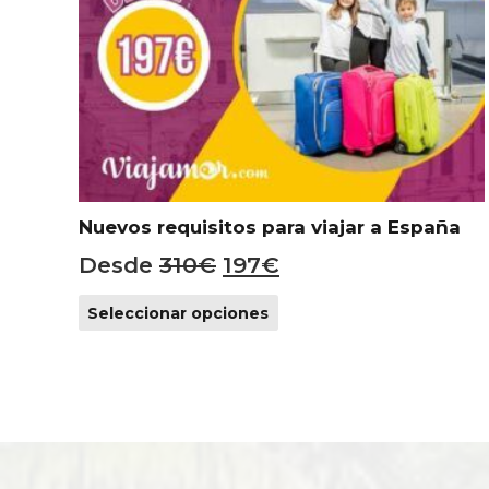
Nuevos requisitos para viajar a España
El
El
Desde
310
€
197
€
precio
precio
Este
Seleccionar opciones
original
actual
producto
era:
es:
tiene
310€.
197€.
múltiples
variantes.
Las
opciones