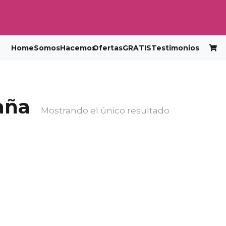
Home
Somos
Hacemos
Ofertas
GRATIS
Testimonios
paña
Mostrando el único resultado