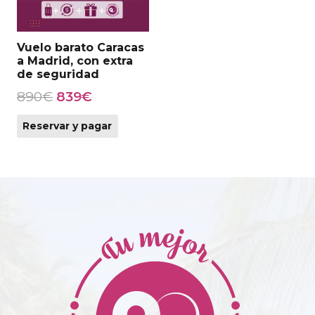
Vuelo barato Caracas
a Madrid, con extra
de seguridad
El
El
890
€
839
€
precio
precio
Reservar y pagar
original
actual
era:
es:
890€.
839€.