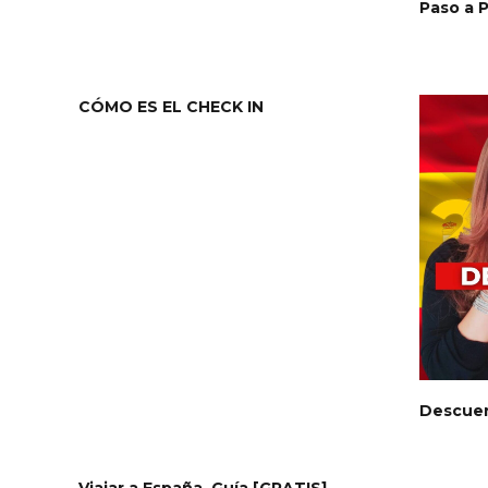
Paso a P
CÓMO ES EL CHECK IN
Descue
Viajar a España, Guía [GRATIS]