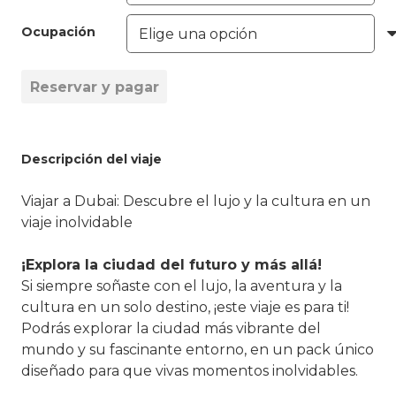
Ocupación
Reservar y pagar
Viajar
a
Dubai:
Descripción del viaje
Lujo
y
Viajar a Dubai: Descubre el lujo y la cultura en un
Aventuras
viaje inolvidable
sin
Límites
¡Explora la ciudad del futuro y más allá!
💎
Si siempre soñaste con el lujo, la aventura y la
cantidad
cultura en un solo destino, ¡este viaje es para ti!
Podrás explorar la ciudad más vibrante del
mundo y su fascinante entorno, en un pack único
diseñado para que vivas momentos inolvidables.