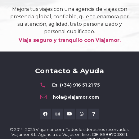
Mejora tus viajes con una agencia de viajes con
presencia global, confiable, que te enamora por
su atención, agilidad, trato personalizado y
personal cualificado.
Viaja seguro y tranquilo con Viajamor.
Contacto & Ayuda
phone
Es. (+34) 916 51 21 75
hola@viajamor.com
© 2014- 2025 Viajamor.com. Todos los derechos reservados.
Viajamor S.L. Agencia de Viajes on-line . CIF: ESB87008611.