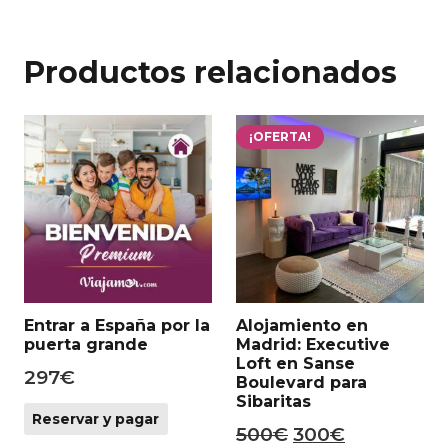
Productos relacionados
¡OFERTA!
Entrar a España por la
Alojamiento en
puerta grande
Madrid: Executive
Loft en Sanse
297
€
Boulevard para
Sibaritas
Reservar y pagar
El
El
500
€
300
€