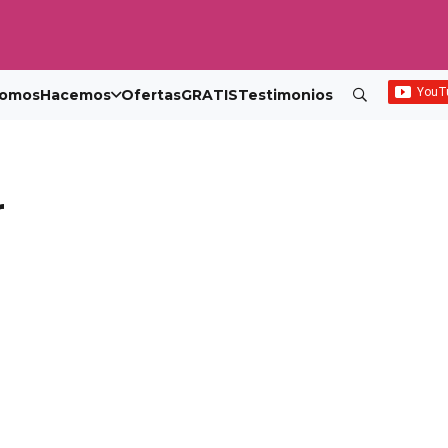
omos
Hacemos
Ofertas
GRATIS
Testimonios
r