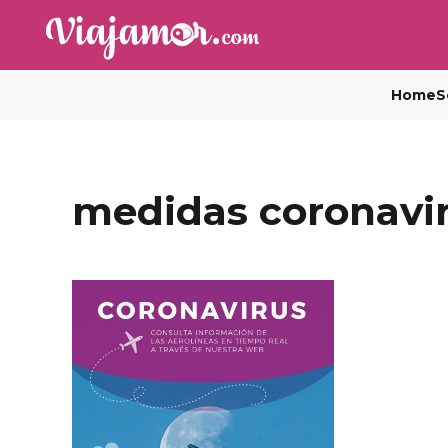
Home
S
medidas coronavir