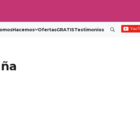
omos
Hacemos
Ofertas
GRATIS
Testimonios
aña