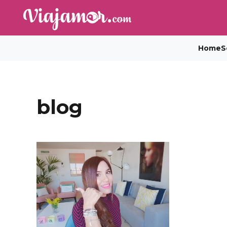
Home
S
blog