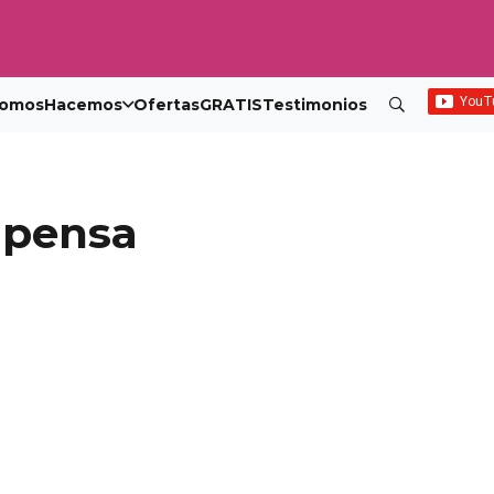
omos
Hacemos
Ofertas
GRATIS
Testimonios
lpensa