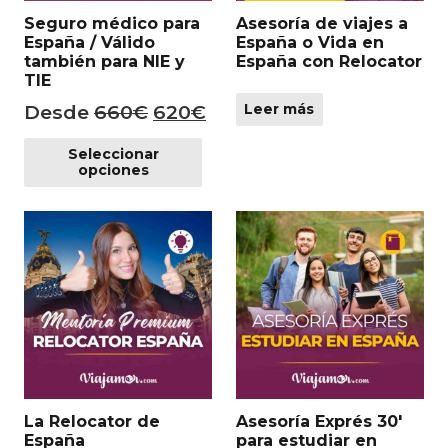
Seguro médico para
Asesoría de viajes a
España / Válido
España o Vida en
también para NIE y
España con Relocator
TIE
El
El
Desde
660
€
620
€
Leer más
precio
precio
Este
Seleccionar
producto
original
actual
opciones
tiene
era:
es:
múltiples
660€.
620€.
variantes.
Las
opciones
se
pueden
elegir
en
la
La Relocator de
Asesoría Exprés 30′
página
España
para estudiar en
de