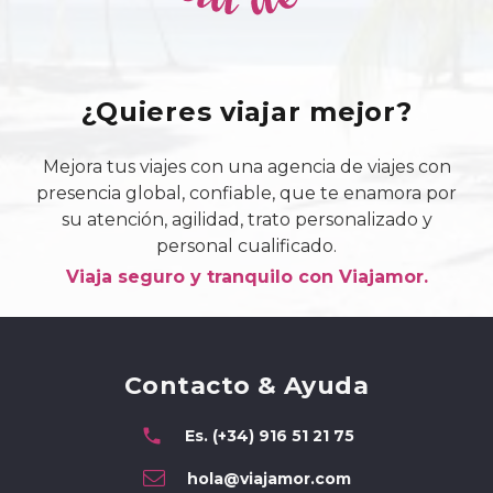
¿Quieres viajar mejor?
Mejora tus viajes con una agencia de viajes con
presencia global, confiable, que te enamora por
su atención, agilidad, trato personalizado y
personal cualificado.
Viaja seguro y tranquilo con Viajamor.
Contacto & Ayuda
phone
Es. (+34) 916 51 21 75
hola@viajamor.com