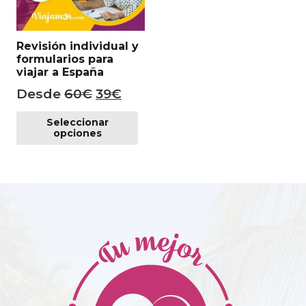
Revisión individual y
formularios para
viajar a España
El
El
Desde
60
€
39
€
precio
precio
Este
Seleccionar
producto
original
actual
opciones
tiene
era:
es:
múltiples
60€.
39€.
variantes.
Las
opciones
se
pueden
elegir
en
la