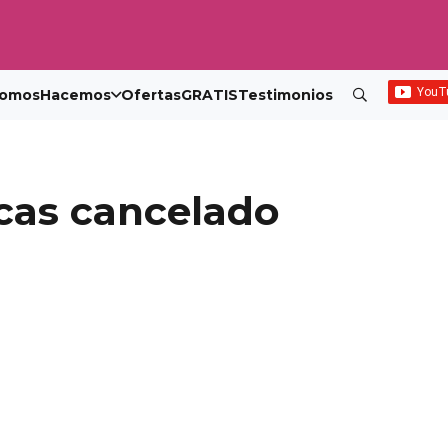
omos
Hacemos
Ofertas
GRATIS
Testimonios
cas cancelado